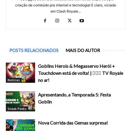
criação de conteúdo pra internet e tecnologia! E claro, viciado
em Clash Royale...
POSTS RELACIONADOS
MAIS DO AUTOR
Goblins Herois & Megasservo Herói +
Touchdown está de volta! | ❤️‍🔥👀 TV Royale
no ar!
Notícias
Apresentando, a Temporada 5: Festa
Goblin
Sneak Peeks
Nova Corrida das Gemas surpresa!