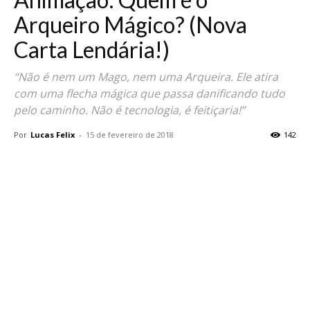
Arqueiro Mágico? (Nova
Carta Lendária!)
“Não é nem um Mago, nem uma Arqueira. Ele atira
com uma flecha mágica que passa danificando tudo
pelo caminho. Não é tecnologia, é feitiçaria!”
Por
Lucas Felix
-
15 de fevereiro de 2018
142