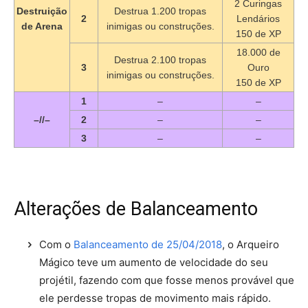
2 Curingas
Destruição
Destrua 1.200 tropas
2
Lendários
de Arena
inimigas ou construções.
150 de XP
18.000 de
Destrua 2.100 tropas
3
Ouro
inimigas ou construções.
150 de XP
1
–
–
–//–
2
–
–
3
–
–
Alterações de Balanceamento
Com o
Balanceamento de 25/04/2018
, o Arqueiro
Mágico teve um aumento de velocidade do seu
projétil, fazendo com que fosse menos provável que
ele perdesse tropas de movimento mais rápido.