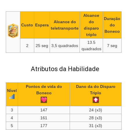
Alcance
Duração
Alcance do
do
Custo
Espera
do
teletransporte
disparo
Boneco
triplo
13.5
2
25 seg
3,5 quadrados
7 seg
quadrados
Atributos da Habilidade
Pontos de vida do
Dano da do Disparo
Nível
Boneco
Triplo
3
147
24 (x3)
4
161
28 (x3)
5
177
31 (x3)