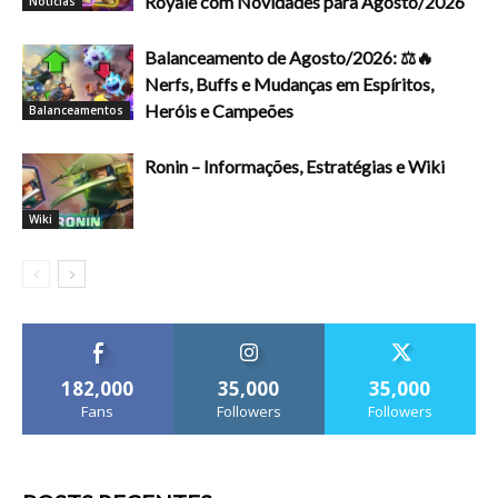
Royale com Novidades para Agosto/2026
Notícias
Balanceamento de Agosto/2026: ⚖️🔥
Nerfs, Buffs e Mudanças em Espíritos,
Heróis e Campeões
Balanceamentos
Ronin – Informações, Estratégias e Wiki
Wiki
182,000
35,000
35,000
Fans
Followers
Followers