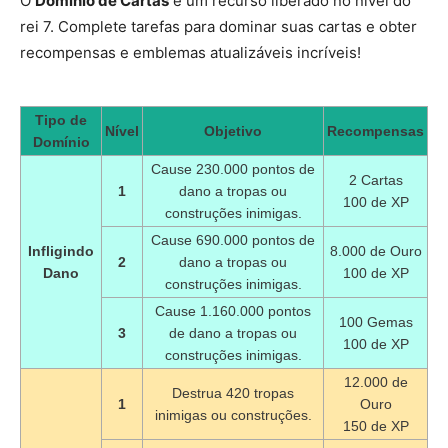
O
Domínio de Cartas
é um recurso liberado no nível do
rei 7. Complete tarefas para dominar suas cartas e obter
recompensas e emblemas atualizáveis incríveis!
Tipo de
Nível
Objetivo
Recompensas
Domínio
Cause 230.000 pontos de
2 Cartas
1
dano a tropas ou
100 de XP
construções inimigas.
Cause 690.000 pontos de
Infligindo
8.000 de Ouro
2
dano a tropas ou
Dano
100 de XP
construções inimigas.
Cause 1.160.000 pontos
100 Gemas
3
de dano a tropas ou
100 de XP
construções inimigas.
12.000 de
Destrua 420 tropas
1
Ouro
inimigas ou construções.
150 de XP