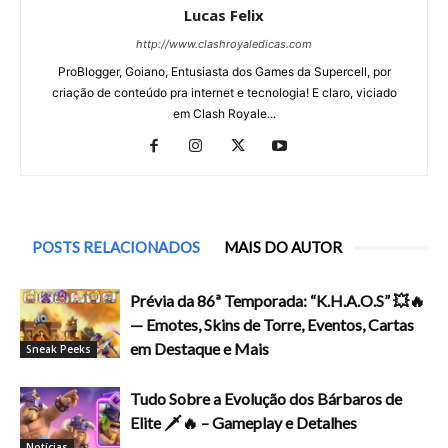
Lucas Felix
http://www.clashroyaledicas.com
ProBlogger, Goiano, Entusiasta dos Games da Supercell, por
criação de conteúdo pra internet e tecnologia! E claro, viciado
em Clash Royale...
POSTS RELACIONADOS
MAIS DO AUTOR
Prévia da 86ª Temporada: “K.H.A.O.S” 💥🔥
— Emotes, Skins de Torre, Eventos, Cartas
em Destaque e Mais
Sneak Peeks
Tudo Sobre a Evolução dos Bárbaros de
Elite 🗡️🔥 – Gameplay e Detalhes
Notícias