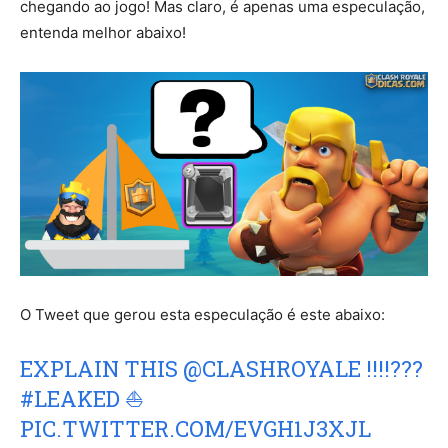
chegando ao jogo! Mas claro, é apenas uma especulação,
entenda melhor abaixo!
O Tweet que gerou esta especulação é este abaixo:
EXPLAIN THIS
@CLASHROYALE
!!!!???
#LEAKED
⛵
PIC.TWITTER.COM/EVGH1J3XJL