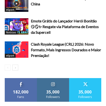
China
eSport
Emote Grátis do Lançador Herói Bonitão
😏🪞✨ Resgate via Plataforma de Eventos
da Supercell
Notícias
Clash Royale League (CRL) 2026: Novo
Formato, Mais Ingressos Dourados e Maior
Premiação!
eSport
182,000
35,000
35,000
Fans
Followers
Followers