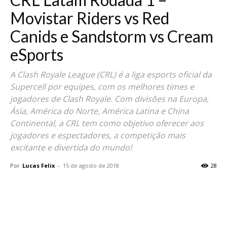
Movistar Riders vs Red
Canids e Sandstorm vs Cream
eSports
A Clash Royale League (CRL) é a liga esports oficial da
Supercell por equipes, com os melhores times e
jogadores de Clash Royale. Com divisões na Europa,
Ásia, América do Norte, América Latina e China
Continental, a CRL tem como objetivo oferecer aos
jogadores e espectadores, a competição mais
excitante e divertida do mundo!
Por
Lucas Felix
-
15 de agosto de 2018
28