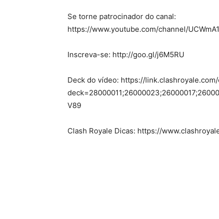
Se torne patrocinador do canal:
https://www.youtube.com/channel/UCWmA
Inscreva-se: http://goo.gl/j6M5RU
Deck do vídeo: https://link.clashroyale.com
deck=28000011;26000023;26000017;2600
V89
Clash Royale Dicas: https://www.clashroyal