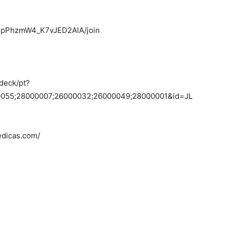
1pPhzmW4_K7vJED2AlA/join
/deck/pt?
0055;28000007;26000032;26000049;28000001&id=JL
edicas.com/