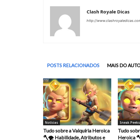
Clash Royale Dicas
http://www.clashroyaledicas.co
POSTS RELACIONADOS
MAIS DO AUT
Notícias
Sneak Peeks
Tudo sobre a Valquíria Heroica
Tudo sobr
🪓🌪️ Habilidade, Atributos e
Heroica 