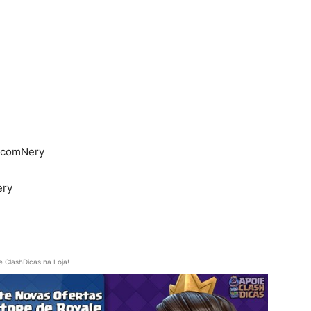
shcomNery
ery
e ClashDicas na Loja!