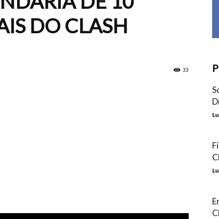
NDÁRIA DE 10
AIS DO CLASH
P
33
S
D
Lu
F
C
Lu
E
C