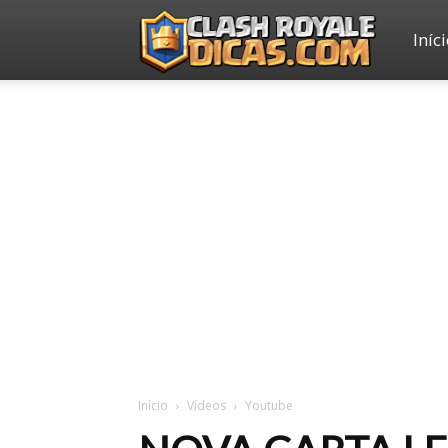
Iníc
Clash
Royale
Dicas
Início
Vídeos
Youtube