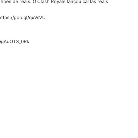
hões de reais. O Clash Royale lançou cartas reais
ps://goo.gl/qxVsVU
e/WgAuOT3_0Rk