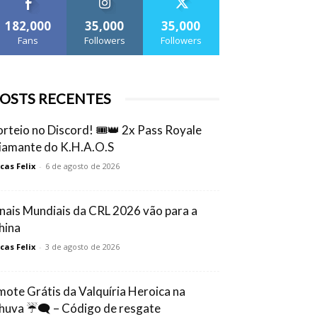
182,000
35,000
35,000
Fans
Followers
Followers
OSTS RECENTES
orteio no Discord! 🎟️👑 2x Pass Royale
iamante do K.H.A.O.S
cas Felix
-
6 de agosto de 2026
inais Mundiais da CRL 2026 vão para a
hina
cas Felix
-
3 de agosto de 2026
mote Grátis da Valquíria Heroica na
huva ☔🗨️ – Código de resgate