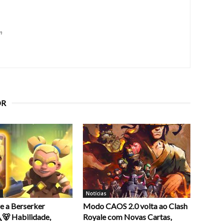
m
OR
Notícias
e a Berserker
Modo CAOS 2.0 volta ao Clash
🐻 Habilidade,
Royale com Novas Cartas,