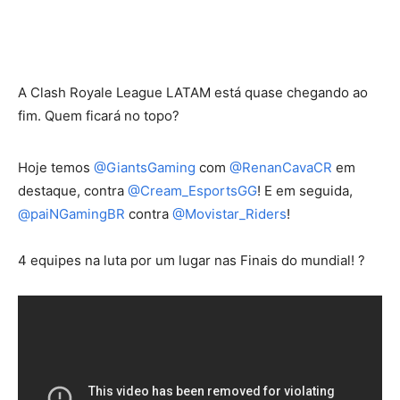
A Clash Royale League LATAM está quase chegando ao
fim. Quem ficará no topo?
Hoje temos
@GiantsGaming
com
@RenanCavaCR
em
destaque, contra
@Cream_EsportsGG
! E em seguida,
@paiNGamingBR
contra
@Movistar_Riders
!
4 equipes na luta por um lugar nas Finais do mundial! ?