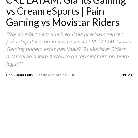
vs Cream eSports | Pain
Gaming vs Movistar Riders
"Dia do infarto em que 5 equipes precisam vencer
para disputar o título nas Finais da CRL LATAM: Giants
Gaming podem estar nas finais? Os Movistar Riders
alcançarão o feito histórico de terminar em primeiro
lugar?"
Por
Lucas Felix
-
29 de outubro de 2018
24