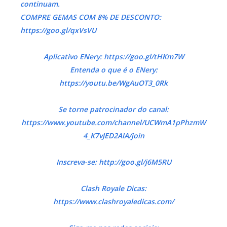
continuam.
COMPRE GEMAS COM 8% DE DESCONTO:
https://goo.gl/qxVsVU
Aplicativo ENery: https://goo.gl/tHKm7W
Entenda o que é o ENery:
https://youtu.be/WgAuOT3_0Rk
Se torne patrocinador do canal:
https://www.youtube.com/channel/UCWmA1pPhzmW
4_K7vJED2AlA/join
Inscreva-se: http://goo.gl/j6M5RU
Clash Royale Dicas:
https://www.clashroyaledicas.com/