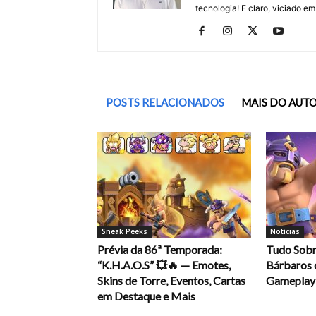
tecnologia! E claro, viciado em
POSTS RELACIONADOS
MAIS DO AUT
Sneak Peeks
Notícias
Prévia da 86ª Temporada:
Tudo Sobr
“K.H.A.O.S” 💥🔥 — Emotes,
Bárbaros d
Skins de Torre, Eventos, Cartas
Gameplay 
em Destaque e Mais