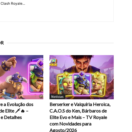
 Clash Royale...
OR
Notícias
e a Evolução dos
Berserker e Valquíria Heroica,
e Elite 🗡️🔥 –
C.A.O.S do Ken, Bárbaros de
e Detalhes
Elite Evo e Mais – TV Royale
com Novidades para
Agosto/2026