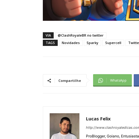
VIA
@ClashRoyaleBR no twitter
TAGS
Novidades
Sparky
Supercell
Twitte
WhatsApp
Compartilhe
Lucas Felix
http://www.clashroyaledicas.co
ProBlogger, Goiano, Entusiasta