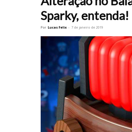
Alteração no Ba
Sparky, entenda!
Por
Lucas Felix
-
7 de janeiro de 2019