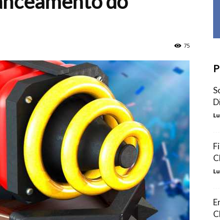
lanceamento do
75
P
S
D
Lu
F
C
Lu
E
C