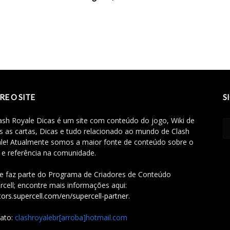
RE O SITE
S
ash Royale Dicas é um site com conteúdo do jogo, Wiki de
s as cartas, Dicas e tudo relacionado ao mundo de Clash
le! Atualmente somos a maior fonte de conteúdo sobre o
 e referência na comunidade.
te faz parte do Programa de Criadores de Conteúdo
rcell; encontre mais informações aqui:
tors.supercell.com/en/supercell-partner
.
ato:
clashroyalebr[arroba]hotmail.com