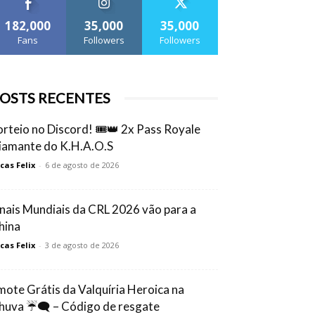
182,000
35,000
35,000
Fans
Followers
Followers
OSTS RECENTES
orteio no Discord! 🎟️👑 2x Pass Royale
iamante do K.H.A.O.S
cas Felix
-
6 de agosto de 2026
inais Mundiais da CRL 2026 vão para a
hina
cas Felix
-
3 de agosto de 2026
mote Grátis da Valquíria Heroica na
huva ☔🗨️ – Código de resgate