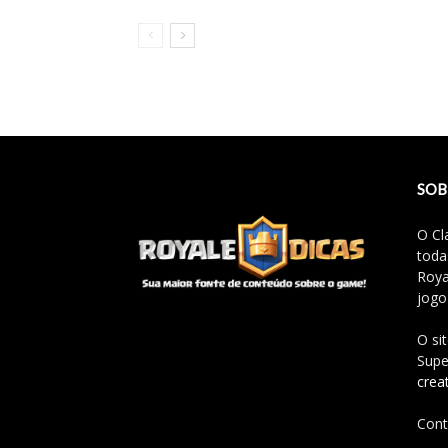
SOB
O Cl
toda
Roya
jogo
O si
Supe
crea
Cont