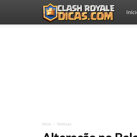
Iníc
Clash
Royale
Dicas
Início
Notícias