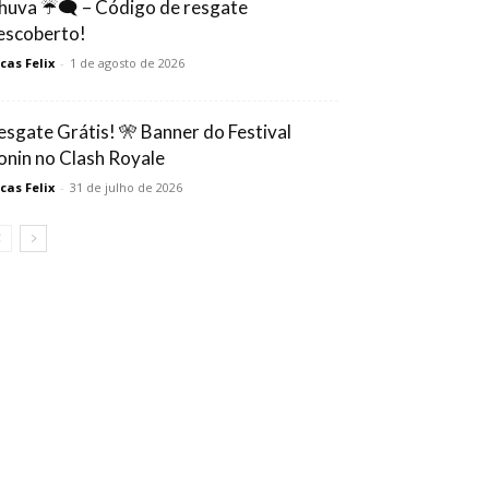
huva ☔🗨️ – Código de resgate
escoberto!
cas Felix
-
1 de agosto de 2026
esgate Grátis! 🎌 Banner do Festival
onin no Clash Royale
cas Felix
-
31 de julho de 2026