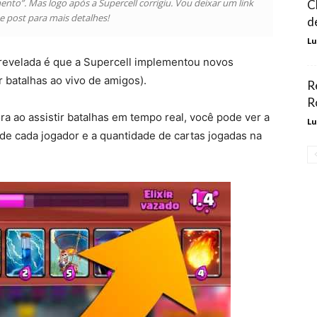
to”. Mas logo após a Supercell corrigiu. Vou deixar um link
C
se post para mais detalhes!
d
Lu
 revelada é que a Supercell implementou novos
 batalhas ao vivo de amigos).
R
R
a ao assistir batalhas em tempo real, você pode ver a
Lu
de cada jogador e a quantidade de cartas jogadas na