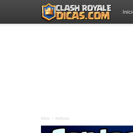
Iníc
Clash
Royale
Dicas
Início
Notícias