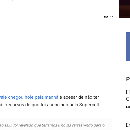
67
P
F
yale chegou hoje pela manhã
e apesar de não ter
C
is recursos do que foi anunciado pela Supercell.
Lu
E
ão saiu, foi revelado que teríamos 6 novas cartas vindo para o