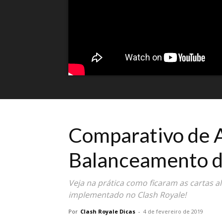
Comparativo de A
Balanceamento 
Veja na prática como ficaram as cartas 
implementado no Clash Royale!
Por
Clash Royale Dicas
-
4 de fevereiro de 2019