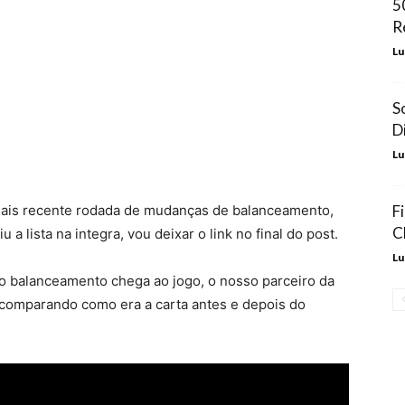
5
R
Lu
S
D
Lu
mais recente rodada de mudanças de balanceamento,
F
C
a lista na integra, vou deixar o link no final do post.
Lu
balanceamento chega ao jogo, o nosso parceiro da
comparando como era a carta antes e depois do