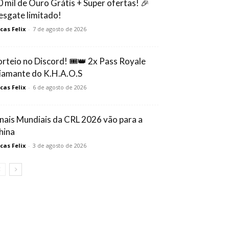
0 mil de Ouro Grátis + Super ofertas! 🎉
esgate limitado!
cas Felix
-
7 de agosto de 2026
orteio no Discord! 🎟️👑 2x Pass Royale
iamante do K.H.A.O.S
cas Felix
-
6 de agosto de 2026
inais Mundiais da CRL 2026 vão para a
hina
cas Felix
-
3 de agosto de 2026