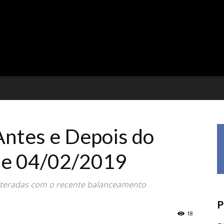
ntes e Depois do
de 04/02/2019
alteradas com o recente balanceamento
P
18