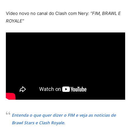
Vídeo novo no canal do Clash com Nery:
“FIM, BRAWL E
ROYALE”
Entenda o que quer dizer o FIM e veja as noticias de
Brawl Stars e Clash Royale.