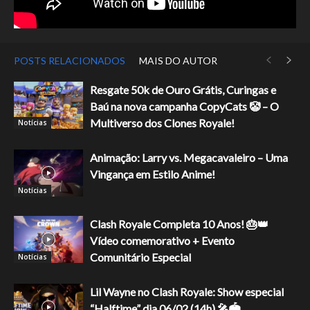
POSTS RELACIONADOS
MAIS DO AUTOR
Resgate 50k de Ouro Grátis, Curingas e
Baú na nova campanha CopyCats 🤡 – O
Multiverso dos Clones Royale!
Notícias
Animação: Larry vs. Megacavaleiro – Uma
Vingança em Estilo Anime!
Notícias
Clash Royale Completa 10 Anos! 🎂👑
Vídeo comemorativo + Evento
Comunitário Especial
Notícias
Lil Wayne no Clash Royale: Show especial
“Halftime” dia 06/02 (14h) 🎤🏟️