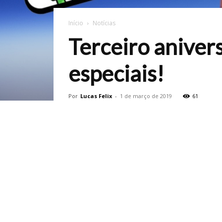
Início
Notícias
Terceiro aniver
especiais!
Por
Lucas Felix
-
1 de março de 2019
61