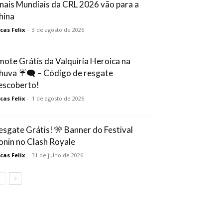
inais Mundiais da CRL 2026 vão para a
hina
cas Felix
-
3 de agosto de 2026
mote Grátis da Valquíria Heroica na
huva ☔🗨️ – Código de resgate
escoberto!
cas Felix
-
1 de agosto de 2026
esgate Grátis! 🎌 Banner do Festival
onin no Clash Royale
cas Felix
-
31 de julho de 2026