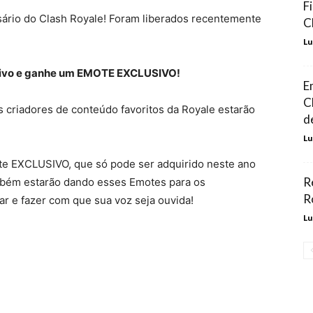
F
sário do Clash Royale! Foram liberados recentemente
C
!
Lu
 vivo e ganhe um EMOTE EXCLUSIVO!
E
C
 criadores de conteúdo favoritos da Royale estarão
d
Lu
te EXCLUSIVO, que só pode ser adquirido neste ano
R
mbém estarão dando esses Emotes para os
R
ar e fazer com que sua voz seja ouvida!
Lu