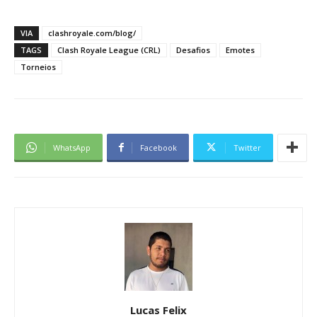
VIA
clashroyale.com/blog/
TAGS
Clash Royale League (CRL)
Desafios
Emotes
Torneios
WhatsApp
Facebook
Twitter
Lucas Felix