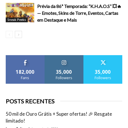
Prévia da 86ª Temporada: “K.H.A.O.S” 💥🔥
— Emotes, Skins de Torre, Eventos, Cartas
em Destaque e Mais
Sneak Peeks
182,000
35,000
35,000
Fans
Followers
Followers
POSTS RECENTES
50 mil de Ouro Grátis + Super ofertas! 🎉 Resgate
limitado!