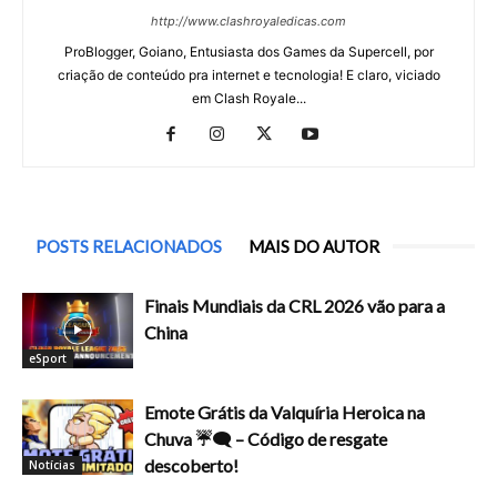
http://www.clashroyaledicas.com
ProBlogger, Goiano, Entusiasta dos Games da Supercell, por
criação de conteúdo pra internet e tecnologia! E claro, viciado
em Clash Royale...
POSTS RELACIONADOS
MAIS DO AUTOR
Finais Mundiais da CRL 2026 vão para a
China
eSport
Emote Grátis da Valquíria Heroica na
Chuva ☔🗨️ – Código de resgate
descoberto!
Notícias