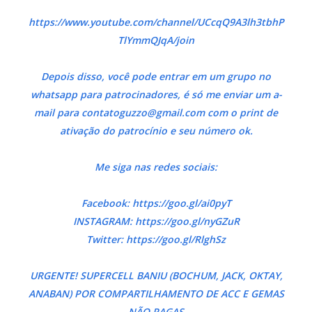
https://www.youtube.com/channel/UCcqQ9A3lh3tbhP
TlYmmQJqA/join
Depois disso, você pode entrar em um grupo no
whatsapp para patrocinadores, é só me enviar um a-
mail para
contatoguzzo@gmail.com
com o print de
ativação do patrocínio e seu número ok.
Me siga nas redes sociais:
Facebook: https://goo.gl/ai0pyT
INSTAGRAM: https://goo.gl/nyGZuR
Twitter: https://goo.gl/RlghSz
URGENTE! SUPERCELL BANIU (BOCHUM, JACK, OKTAY,
ANABAN) POR COMPARTILHAMENTO DE ACC E GEMAS
NÃO PAGAS