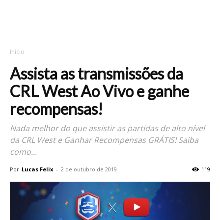
Início
Assista as transmissões da
CRL West Ao Vivo e ganhe
recompensas!
Nada melhor do que assistir as partidas de alto nível
da CRL West e Ganhar Recompensas GRÁTIS! Saiba
como...
Por
Lucas Felix
-
2 de outubro de 2019
119