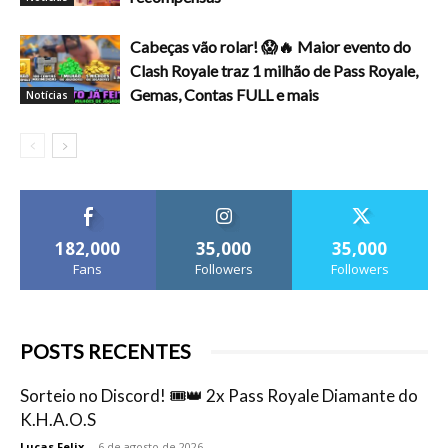
Cabeças vão rolar! 😱🔥 Maior evento do
Clash Royale traz 1 milhão de Pass Royale,
Gemas, Contas FULL e mais
Notícias
182,000
35,000
35,000
Fans
Followers
Followers
POSTS RECENTES
Sorteio no Discord! 🎟️👑 2x Pass Royale Diamante do
K.H.A.O.S
Lucas Felix
-
6 de agosto de 2026