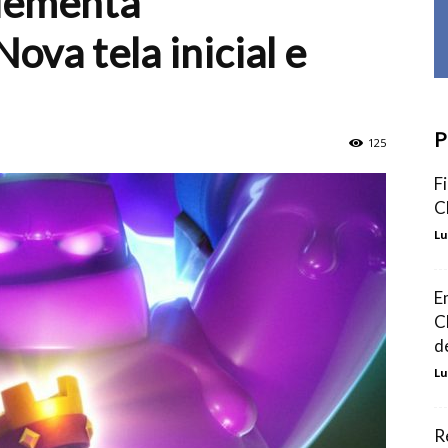
lementa
va tela inicial e
P
125
F
C
Lu
E
C
d
Lu
R