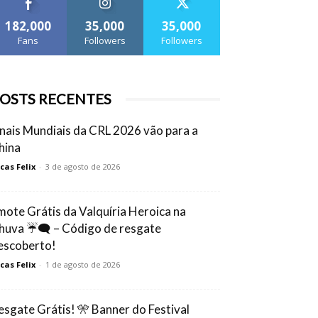
182,000
35,000
35,000
Fans
Followers
Followers
OSTS RECENTES
inais Mundiais da CRL 2026 vão para a
hina
cas Felix
-
3 de agosto de 2026
mote Grátis da Valquíria Heroica na
huva ☔🗨️ – Código de resgate
escoberto!
cas Felix
-
1 de agosto de 2026
esgate Grátis! 🎌 Banner do Festival