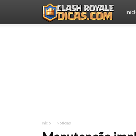
Iníc
Clash
Royale
Dicas
Início
Notícias