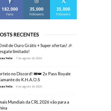
182,000
35,000
35,000
Fans
Followers
Followers
OSTS RECENTES
0 mil de Ouro Grátis + Super ofertas! 🎉
esgate limitado!
cas Felix
-
7 de agosto de 2026
orteio no Discord! 🎟️👑 2x Pass Royale
iamante do K.H.A.O.S
cas Felix
-
6 de agosto de 2026
inais Mundiais da CRL 2026 vão para a
hina