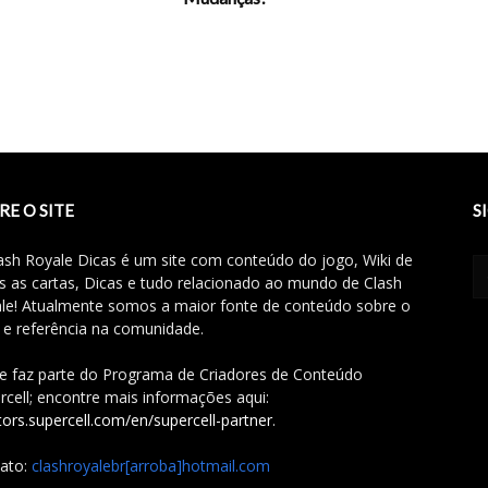
RE O SITE
S
ash Royale Dicas é um site com conteúdo do jogo, Wiki de
s as cartas, Dicas e tudo relacionado ao mundo de Clash
le! Atualmente somos a maior fonte de conteúdo sobre o
 e referência na comunidade.
te faz parte do Programa de Criadores de Conteúdo
rcell; encontre mais informações aqui:
tors.supercell.com/en/supercell-partner
.
ato:
clashroyalebr[arroba]hotmail.com