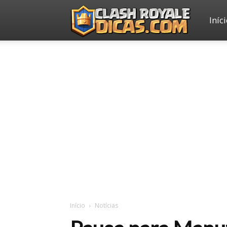
Iníc
Clash
Royale
Dicas
Início
Notícias