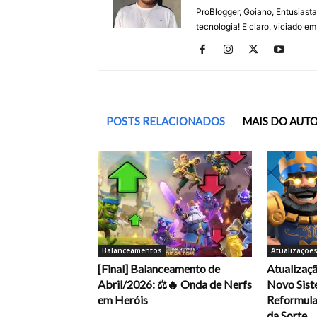
ProBlogger, Goiano, Entusiasta
tecnologia! E claro, viciado em
POSTS RELACIONADOS
MAIS DO AUT
Balanceamentos
Atualizaçõe
[Final] Balanceamento de
Atualizaç
Abril/2026: ⚖️🔥 Onda de Nerfs
Novo Sist
em Heróis
Reformula
da Sorte