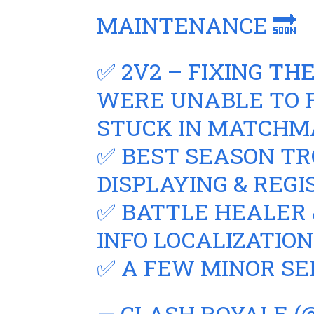
MAINTENANCE 🔜
✅ 2V2 – FIXING T
WERE UNABLE TO F
STUCK IN MATCHM
✅ BEST SEASON T
DISPLAYING & REG
✅ BATTLE HEALER 
INFO LOCALIZATIO
✅ A FEW MINOR S
— CLASH ROYALE (