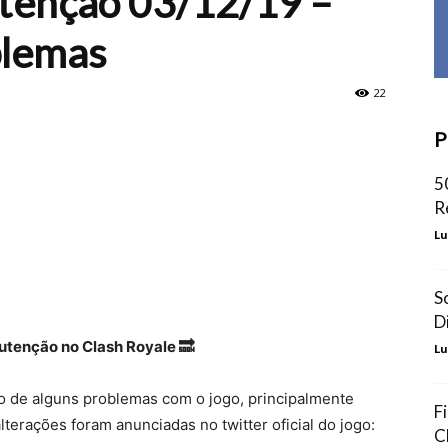
tenção 03/12/19 –
blemas
22
P
5
R
Lu
S
D
tenção no Clash Royale 🔜
Lu
o de alguns problemas com o jogo, principalmente
F
terações foram anunciadas no twitter oficial do jogo:
C