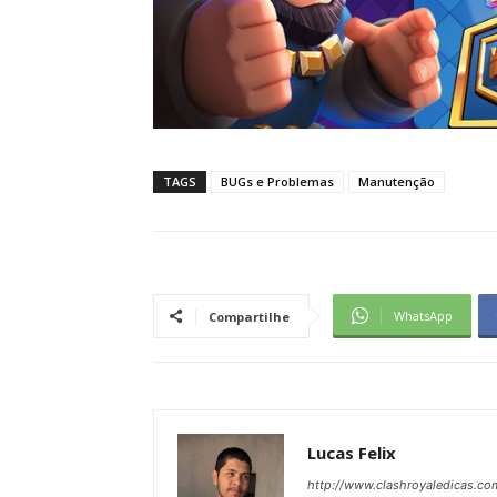
TAGS
BUGs e Problemas
Manutenção
WhatsApp
Compartilhe
Lucas Felix
http://www.clashroyaledicas.co