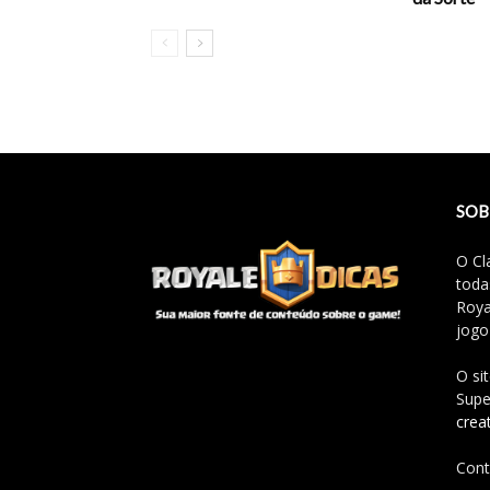
SOB
O Cl
toda
Roya
jogo
O si
Supe
crea
Cont