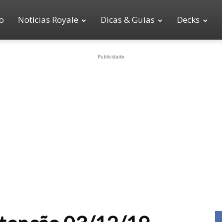
io
Notícias Royale
Dicas & Guias
Decks
Publicidade