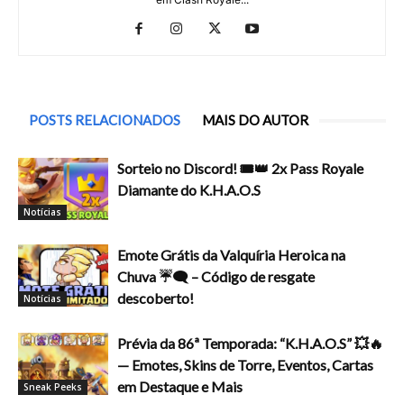
POSTS RELACIONADOS
MAIS DO AUTOR
Sorteio no Discord! 🎟️👑 2x Pass Royale
Diamante do K.H.A.O.S
Notícias
Emote Grátis da Valquíria Heroica na
Chuva ☔🗨️ – Código de resgate
descoberto!
Notícias
Prévia da 86ª Temporada: “K.H.A.O.S” 💥🔥
— Emotes, Skins de Torre, Eventos, Cartas
em Destaque e Mais
Sneak Peeks