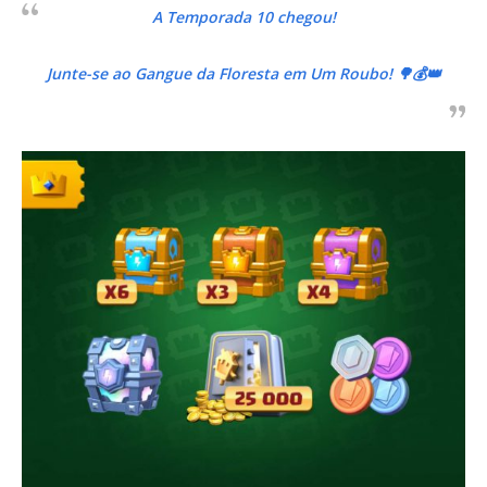
A Temporada 10 chegou!
Junte-se ao Gangue da Floresta em Um Roubo! 🌳💰👑