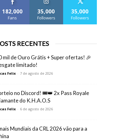
182,000
35,000
35,000
Fans
Followers
Followers
OSTS RECENTES
0 mil de Ouro Grátis + Super ofertas! 🎉
esgate limitado!
cas Felix
-
7 de agosto de 2026
orteio no Discord! 🎟️👑 2x Pass Royale
iamante do K.H.A.O.S
cas Felix
-
6 de agosto de 2026
inais Mundiais da CRL 2026 vão para a
hina