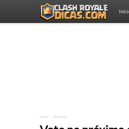
Iníc
Clash
Royale
Dicas
Início
Notícias