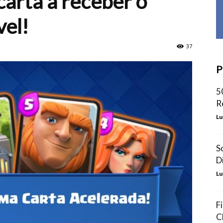
carta a receber o
vel!
37
P
5
R
Lu
S
D
Lu
F
C