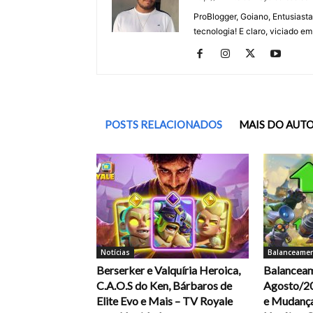
ProBlogger, Goiano, Entusiasta
tecnologia! E claro, viciado em
POSTS RELACIONADOS
MAIS DO AUT
Notícias
Balanceame
Berserker e Valquíria Heroica,
Balancea
C.A.O.S do Ken, Bárbaros de
Agosto/20
Elite Evo e Mais – TV Royale
e Mudança