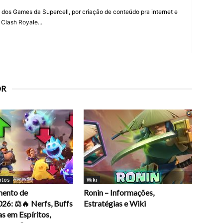
 dos Games da Supercell, por criação de conteúdo pra internet e
 Clash Royale...
OR
ntos
Wiki
mento de
Ronin – Informações,
26: ⚖️🔥 Nerfs, Buffs
Estratégias e Wiki
s em Espíritos,