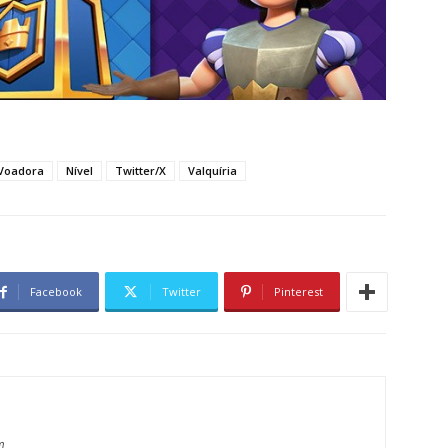
Voadora
Nível
Twitter/X
Valquíria
Facebook
Twitter
Pinterest
m