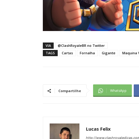
VIA
@ClashRoyaleBR no Twitter
TAGS
Cartas
Fornalha
Gigante
Maquina 
WhatsApp
Compartilhe
Lucas Felix
http://www.clashroyaledicas.co