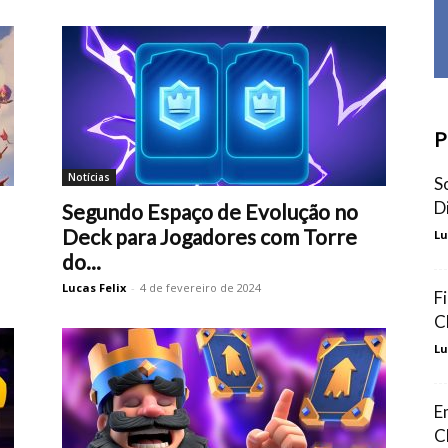
P
Notícias
S
D
Segundo Espaço de Evolução no
Deck para Jogadores com Torre
Lu
do...
Lucas Felix
-
4 de fevereiro de 2024
F
C
Lu
E
C