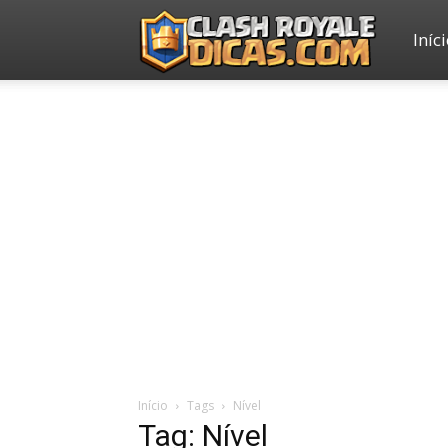
Iníc
Clash
Royale
Dicas
Início
Tags
Nível
Tag: Nível