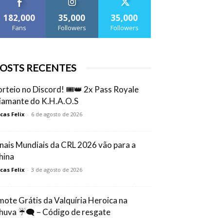
182,000
35,000
35,000
Fans
Followers
Followers
OSTS RECENTES
orteio no Discord! 🎟️👑 2x Pass Royale
iamante do K.H.A.O.S
cas Felix
-
6 de agosto de 2026
inais Mundiais da CRL 2026 vão para a
hina
cas Felix
-
3 de agosto de 2026
mote Grátis da Valquíria Heroica na
huva ☔🗨️ – Código de resgate