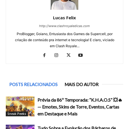
Lucas Felix
http://www.clashroyaledicas.com
ProBlogger, Goiano, Entusiasta dos Games da Supercell, por
criação de conteúdo pra internet e tecnologia! E claro, viciado
em Clash Royale...
POSTS RELACIONADOS
MAIS DO AUTOR
Prévia da 86ª Temporada: “K.H.A.O.S” 💥🔥
— Emotes, Skins de Torre, Eventos, Cartas
em Destaque e Mais
Sneak Peeks
Tudo Sobre a Evolução dos Bárbaros de