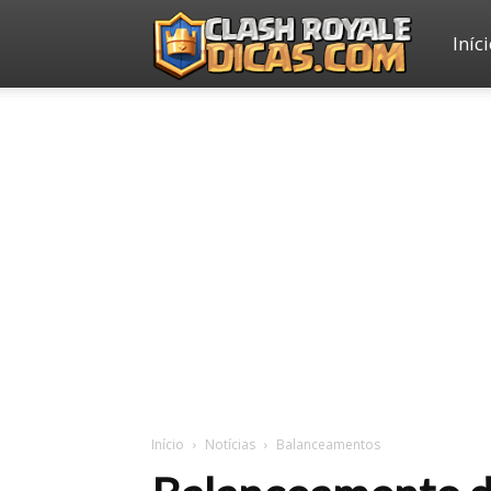
Iníc
Clash
Royale
Dicas
Início
Notícias
Balanceamentos