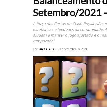
Balanceamento d
Setembro/2021 –
A força das Cartas do Clash Royale são 
estatísticas e feedback da comunidade. 
ajudam a manter o jogo ajustado e o mai
temporada!
Por
Lucas Felix
-
2 de setembro de 2021