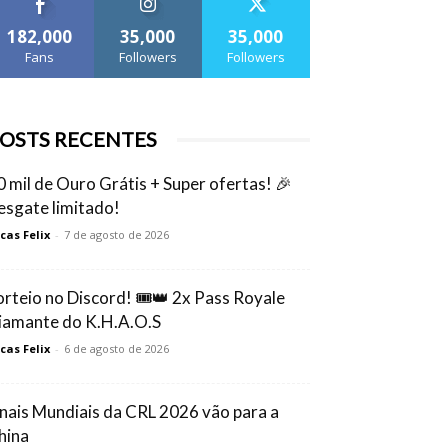
182,000
35,000
35,000
Fans
Followers
Followers
OSTS RECENTES
0 mil de Ouro Grátis + Super ofertas! 🎉
esgate limitado!
cas Felix
-
7 de agosto de 2026
orteio no Discord! 🎟️👑 2x Pass Royale
iamante do K.H.A.O.S
cas Felix
-
6 de agosto de 2026
inais Mundiais da CRL 2026 vão para a
hina