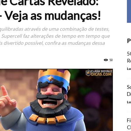
e Cartas Revelado:
 Veja as mudanças!
equilibradas através de uma combinação de testes,
A Supercell faz alterações de tempo em tempo que
P
s divertido possível, confira as mudanças dessa
5
50
R
Lu
S
D
Lu
F
C