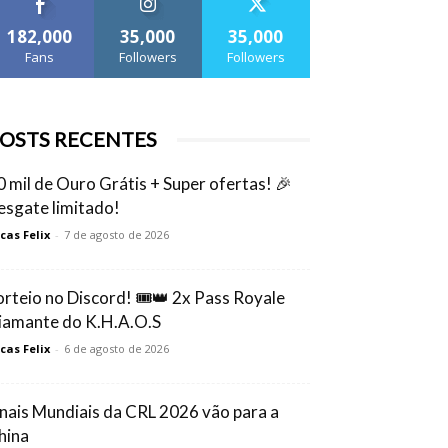
182,000
35,000
35,000
Fans
Followers
Followers
OSTS RECENTES
0 mil de Ouro Grátis + Super ofertas! 🎉
esgate limitado!
cas Felix
-
7 de agosto de 2026
orteio no Discord! 🎟️👑 2x Pass Royale
iamante do K.H.A.O.S
cas Felix
-
6 de agosto de 2026
inais Mundiais da CRL 2026 vão para a
hina