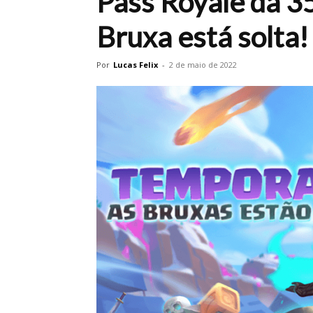
Pass Royale da 3
Bruxa está solta!
Por
Lucas Felix
-
2 de maio de 2022