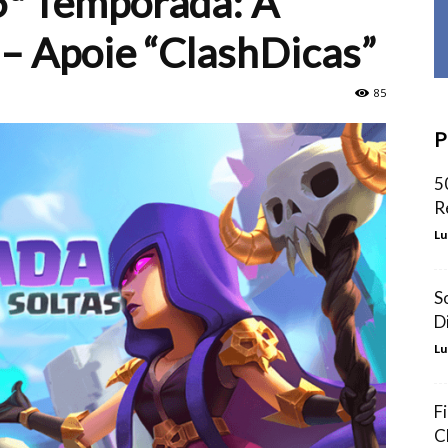
5ª Temporada: A
 – Apoie “ClashDicas”
85
P
5
R
Lu
S
D
Lu
F
C