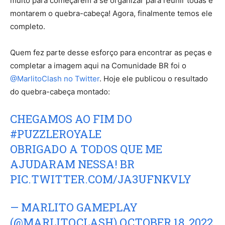
muito para começarem a se organizar para reunir todas e
montarem o quebra-cabeça! Agora, finalmente temos ele
completo.
Quem fez parte desse esforço para encontrar as peças e
completar a imagem aqui na Comunidade BR foi o
@MarlitoClash no Twitter
. Hoje ele publicou o resultado
do quebra-cabeça montado:
CHEGAMOS AO FIM DO
#PUZZLEROYALE
OBRIGADO A TODOS QUE ME
AJUDARAM NESSA! BR
PIC.TWITTER.COM/JA3UFNKVLY
— MARLITO GAMEPLAY
(@MARLITOCLASH)
OCTOBER 18, 2022