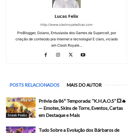
Lucas Felix
http://www.clashroyaledicas.com
ProBlogger, Goiano, Entusiasta dos Games da Supercell, por
criação de conteúdo pra internet e tecnologia! E claro, viciado
em Clash Royale...
POSTS RELACIONADOS
MAIS DO AUTOR
Prévia da 86ª Temporada: “K.H.A.O.S” 💥🔥
— Emotes, Skins de Torre, Eventos, Cartas
em Destaque e Mais
Sneak Peeks
Tudo Sobre a Evolução dos Bárbaros de