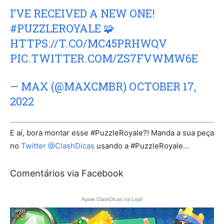
I’VE RECEIVED A NEW ONE!
#PUZZLEROYALE
🧩
HTTPS://T.CO/MC45PRHWQV
PIC.TWITTER.COM/ZS7FVWMW6E
— MAX (@MAXCMBR)
OCTOBER 17,
2022
E aí, bora montar esse #PuzzleRoyale?! Manda a sua peça
no
Twitter @ClashDicas
usando a #PuzzleRoyale…
Comentários via Facebook
Apoie ClashDicas na Loja!