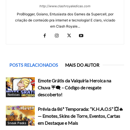
http://www.clashroyaledicas.com
ProBlogger, Goiano, Entusiasta dos Games da Supercell, por
criação de conteúdo pra internet e tecnologia! E claro, viciado
em Clash Royale...
POSTS RELACIONADOS
MAIS DO AUTOR
Emote Grátis da Valquíria Heroica na
Chuva ☔🗨️ – Código de resgate
descoberto!
Notícias
Prévia da 86ª Temporada: “K.H.A.O.S” 💥🔥
— Emotes, Skins de Torre, Eventos, Cartas
em Destaque e Mais
Sneak Peeks