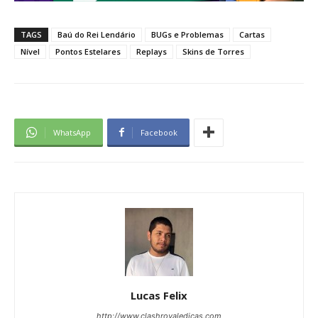
TAGS
Baú do Rei Lendário
BUGs e Problemas
Cartas
Nível
Pontos Estelares
Replays
Skins de Torres
WhatsApp
Facebook
Lucas Felix
http://www.clashroyaledicas.com