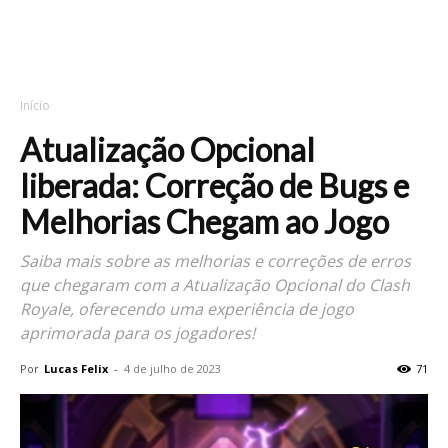
Início
Atualização Opcional
liberada: Correção de Bugs e
Melhorias Chegam ao Jogo
Saiba mais sobre as melhorias e correções de erros
que chegaram com a Atualização Opcional do Clash
Royale, oferecendo uma experiência de jogo
aprimorada para os jogadores!
Por
Lucas Felix
-
4 de julho de 2023
71