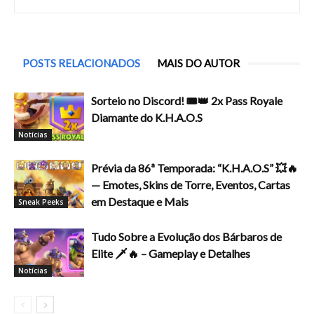
POSTS RELACIONADOS
MAIS DO AUTOR
Sorteio no Discord! 🎟️👑 2x Pass Royale
Diamante do K.H.A.O.S
Notícias
Prévia da 86ª Temporada: “K.H.A.O.S” 💥🔥
— Emotes, Skins de Torre, Eventos, Cartas
em Destaque e Mais
Sneak Peeks
Tudo Sobre a Evolução dos Bárbaros de
Elite 🗡️🔥 – Gameplay e Detalhes
Notícias