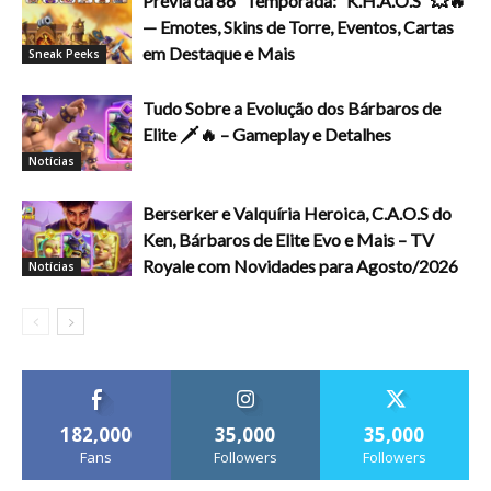
Prévia da 86ª Temporada: “K.H.A.O.S” 💥🔥
— Emotes, Skins de Torre, Eventos, Cartas
em Destaque e Mais
Sneak Peeks
Tudo Sobre a Evolução dos Bárbaros de
Elite 🗡️🔥 – Gameplay e Detalhes
Notícias
Berserker e Valquíria Heroica, C.A.O.S do
Ken, Bárbaros de Elite Evo e Mais – TV
Royale com Novidades para Agosto/2026
Notícias
182,000
35,000
35,000
Fans
Followers
Followers