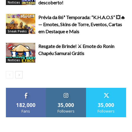
descoberto!
Notícias
Prévia da 86ª Temporada: “K.H.A.O.S” 💥🔥
— Emotes, Skins de Torre, Eventos, Cartas
em Destaque e Mais
Sneak Peeks
Resgate de Brinde! ⚔️ Emote do Ronin
Chapéu Samurai Grátis
Notícias
182,000
35,000
35,000
Fans
Followers
Followers