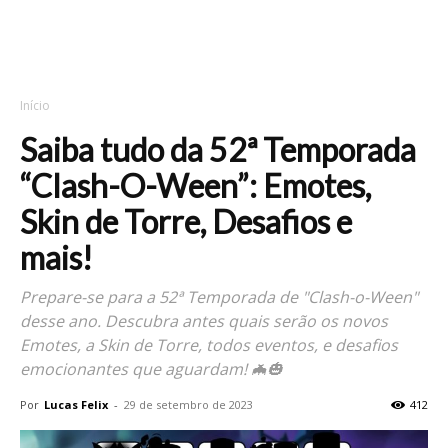
Início
Saiba tudo da 52ª Temporada
“Clash-O-Ween”: Emotes,
Skin de Torre, Desafios e
mais!
Prepare-se para a 52ª Temporada de "Clash-o-Ween"
desse ano. Descubra antes quais serão os novos
Emotes, a Skin de Torre, todos eventos, e desafios
emocionantes que aguardam! 🦇🎃
Por
Lucas Felix
-
29 de setembro de 2023
412