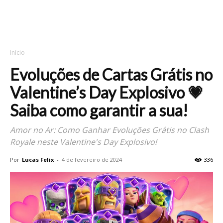
Início
Evoluções de Cartas Grátis no
Valentine’s Day Explosivo 💗
Saiba como garantir a sua!
Amor no Ar: Como Ganhar Evoluções Grátis no Clash
Royale neste Valentine's Day Explosivo!
Por
Lucas Felix
-
4 de fevereiro de 2024
336