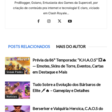
ProBlogger, Goiano, Entusiasta dos Games da Supercell, por
criação de conteúdo pra internet e tecnologia! E claro, viciado
em Clash Royale...
POSTS RELACIONADOS
MAIS DO AUTOR
Prévia da 86ª Temporada: “K.H.A.O.S” 💥🔥
— Emotes, Skins de Torre, Eventos, Cartas
em Destaque e Mais
Sneak Peeks
Tudo Sobre a Evolução dos Bárbaros de
Elite 🗡️🔥 – Gameplay e Detalhes
Notícias
Berserker e Valquíria Heroica, C.A.O.S do