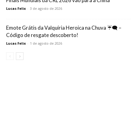
Finais Mundiais da CRL 2026 vão para a China
Lucas Felix
-
3 de agosto de 2026
Emote Grátis da Valquíria Heroica na Chuva ☔🗨️ –
Código de resgate descoberto!
Lucas Felix
-
1 de agosto de 2026