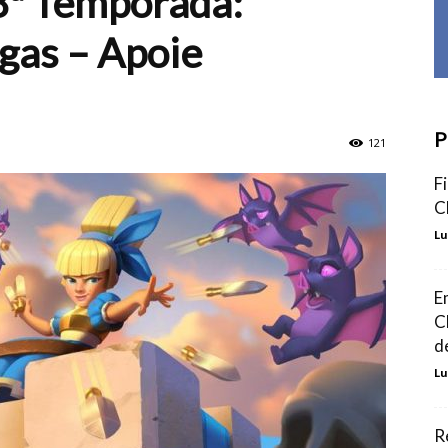
8ª Temporada:
gas – Apoie
P
121
F
C
Lu
E
C
d
Lu
R