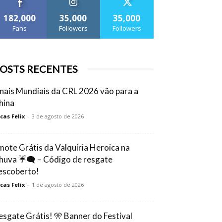
182,000
35,000
35,000
Fans
Followers
Followers
OSTS RECENTES
inais Mundiais da CRL 2026 vão para a
hina
cas Felix
-
3 de agosto de 2026
mote Grátis da Valquíria Heroica na
huva ☔🗨️ – Código de resgate
escoberto!
cas Felix
-
1 de agosto de 2026
esgate Grátis! 🎌 Banner do Festival