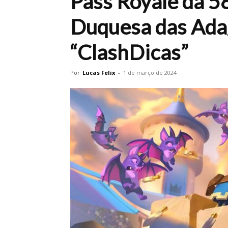
Pass Royale da 5
Duquesa das Ada
“ClashDicas”
Por
Lucas Felix
-
1 de março de 2024