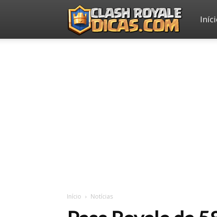
Iníc
Clash
Royale
Dicas
Início
Notícias