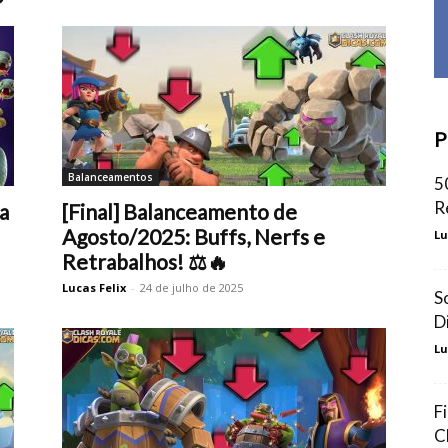
P
Balanceamentos
5
R
a
[Final] Balanceamento de
Agosto/2025: Buffs, Nerfs e
Lu
Retrabalhos! ⚖️🔥
Lucas Felix
-
24 de julho de 2025
S
D
Lu
F
C