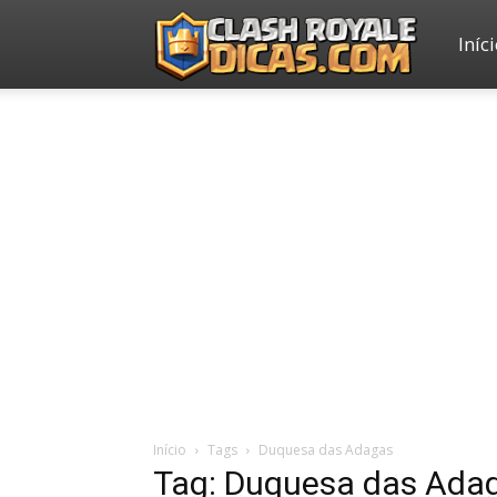
Iníc
Clash
Royale
Dicas
Início
Tags
Duquesa das Adagas
Tag: Duquesa das Ada