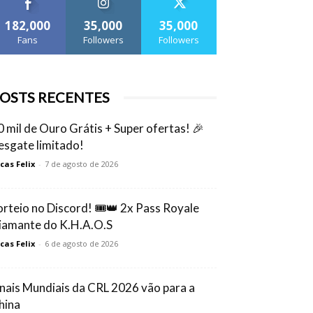
182,000
35,000
35,000
Fans
Followers
Followers
OSTS RECENTES
0 mil de Ouro Grátis + Super ofertas! 🎉
esgate limitado!
cas Felix
-
7 de agosto de 2026
orteio no Discord! 🎟️👑 2x Pass Royale
iamante do K.H.A.O.S
cas Felix
-
6 de agosto de 2026
inais Mundiais da CRL 2026 vão para a
hina