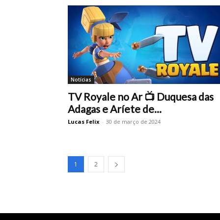
Notícias
TV Royale no Ar 📺 Duquesa das
Adagas e Aríete de...
Lucas Felix
-
30 de março de 2024
1
2