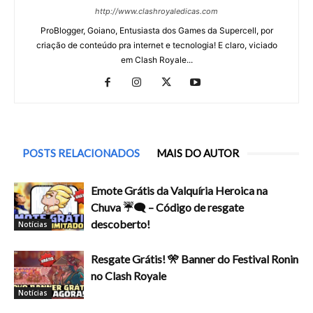
http://www.clashroyaledicas.com
ProBlogger, Goiano, Entusiasta dos Games da Supercell, por
criação de conteúdo pra internet e tecnologia! E claro, viciado
em Clash Royale...
POSTS RELACIONADOS
MAIS DO AUTOR
Emote Grátis da Valquíria Heroica na
Chuva ☔🗨️ – Código de resgate
descoberto!
Notícias
Resgate Grátis! 🎌 Banner do Festival Ronin
no Clash Royale
Notícias