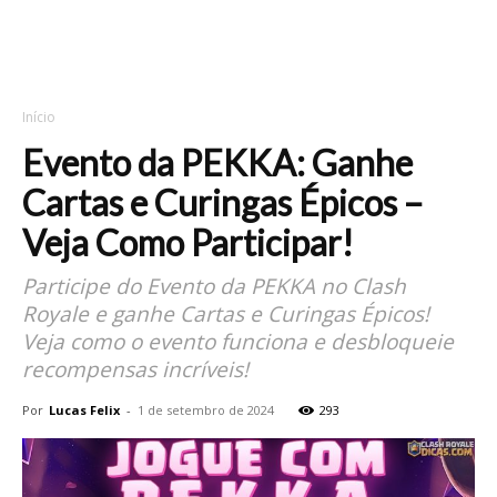
Início
Evento da PEKKA: Ganhe
Cartas e Curingas Épicos –
Veja Como Participar!
Participe do Evento da PEKKA no Clash
Royale e ganhe Cartas e Curingas Épicos!
Veja como o evento funciona e desbloqueie
recompensas incríveis!
Por
Lucas Felix
-
1 de setembro de 2024
293