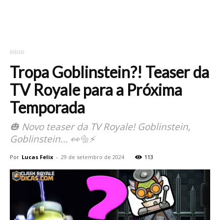
Início
Tropa Goblinstein?! Teaser da
TV Royale para a Próxima
Temporada
🎃 Novo teaser da TV Royale! Goblinstein,
Goblinstein... 👀🔩⚡
Por
Lucas Felix
-
29 de setembro de 2024
113