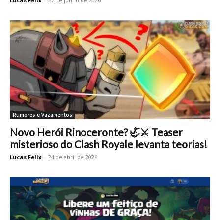
Lucas Felix
-
27 de junho de 2026
Rumores e Vazamentos
Novo Herói Rinoceronte? 🦏⚔️ Teaser
misterioso do Clash Royale levanta teorias!
Lucas Felix
-
24 de abril de 2026