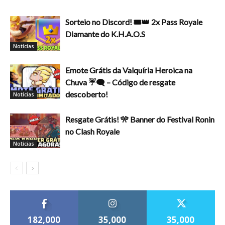
Sorteio no Discord! 🎟️👑 2x Pass Royale
Diamante do K.H.A.O.S
Notícias
Emote Grátis da Valquíria Heroica na
Chuva ☔🗨️ – Código de resgate
descoberto!
Notícias
Resgate Grátis! 🎌 Banner do Festival Ronin
no Clash Royale
Notícias
182,000
35,000
35,000