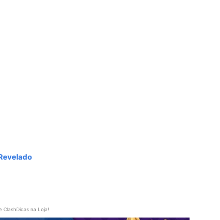
 Revelado
e ClashDicas na Loja!