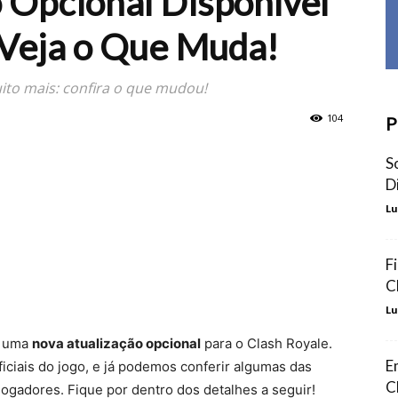
 Opcional Disponível
 Veja o Que Muda!
ito mais: confira o que mudou!
104
P
S
D
Lu
F
C
Lu
) uma
nova atualização opcional
para o Clash Royale.
E
oficiais do jogo, e já podemos conferir algumas das
C
jogadores. Fique por dentro dos detalhes a seguir!