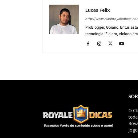
Lucas Felix
http://www.clashroyaledicas.co
ProBlogger, Goiano, Entusiasta
tecnologia! E claro, viciado em
SOB
O Cl
toda
Roya
jogo