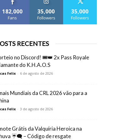
182,000
35,000
35,000
Fans
Followers
Followers
OSTS RECENTES
orteio no Discord! 🎟️👑 2x Pass Royale
iamante do K.H.A.O.S
cas Felix
-
6 de agosto de 2026
inais Mundiais da CRL 2026 vão para a
hina
cas Felix
-
3 de agosto de 2026
mote Grátis da Valquíria Heroica na
huva ☔🗨️ – Código de resgate