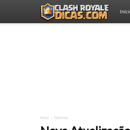
Iníc
Clash
Royale
Dicas
Início
Notícias