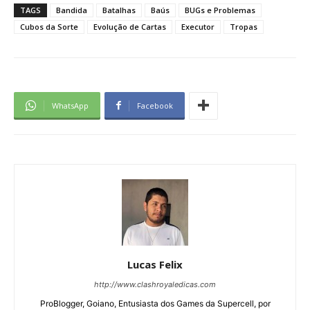
TAGS
Bandida
Batalhas
Baús
BUGs e Problemas
Cubos da Sorte
Evolução de Cartas
Executor
Tropas
WhatsApp
Facebook
Lucas Felix
http://www.clashroyaledicas.com
ProBlogger, Goiano, Entusiasta dos Games da Supercell, por