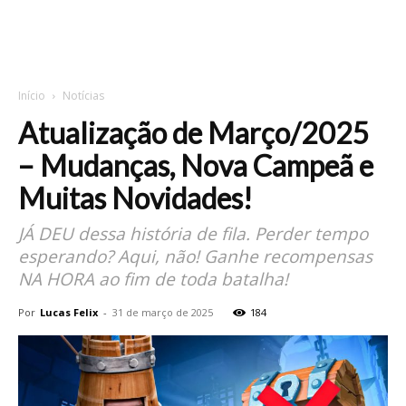
Início
Notícias
Atualização de Março/2025
– Mudanças, Nova Campeã e
Muitas Novidades!
JÁ DEU dessa história de fila. Perder tempo
esperando? Aqui, não! Ganhe recompensas
NA HORA ao fim de toda batalha!
Por
Lucas Felix
-
31 de março de 2025
184