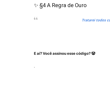
✨ §4 A Regra de Ouro
Tratarei todos c
E aí? Você assinou esse código? 🤡
.