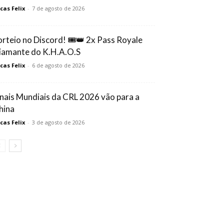
cas Felix
-
7 de agosto de 2026
orteio no Discord! 🎟️👑 2x Pass Royale
iamante do K.H.A.O.S
cas Felix
-
6 de agosto de 2026
inais Mundiais da CRL 2026 vão para a
hina
cas Felix
-
3 de agosto de 2026