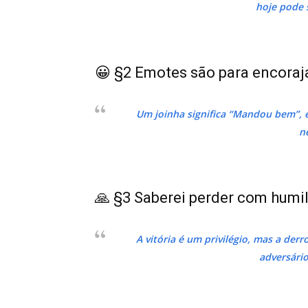
hoje pode 
😀 §2 Emotes são para encoraj
Um joinha significa “Mandou bem”, e
n
🙏 §3 Saberei perder com humi
A vitória é um privilégio, mas a der
adversário