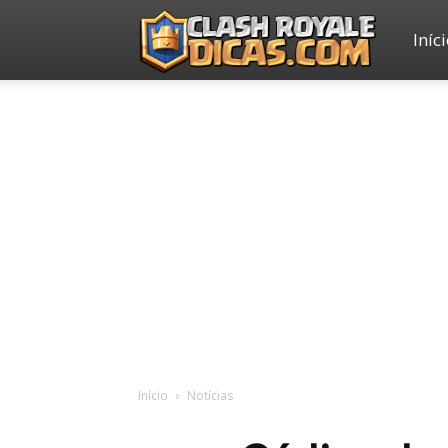
Iníc
Clash
Royale
Dicas
Início
Notícias