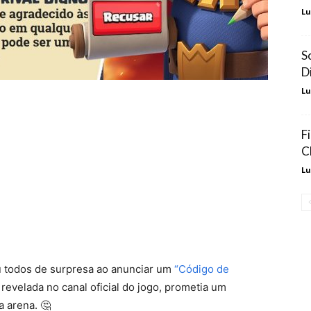
Lu
S
D
Lu
F
C
Lu
u todos de surpresa ao anunciar um
“Código de
 revelada no canal oficial do jogo, prometia um
 arena. 🤔