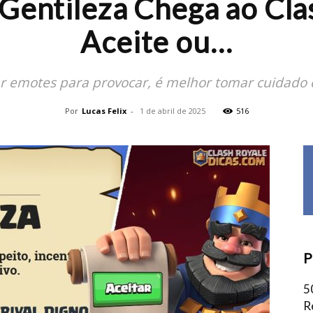
Gentileza Chega ao Cla
Aceite ou…
ar emotes para provocar, é melhor tomar cuidado 
Por
Lucas Felix
-
1 de abril de 2025
516
P
5
R