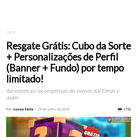
Início
Resgate Grátis: Cubo da Sorte
+ Personalizações de Perfil
(Banner + Fundo) por tempo
limitado!
Aproveite as recompensas do evento Kai Cenat e
AMP!
Por
Lucas Felix
-
26 de julho de 2025
2152