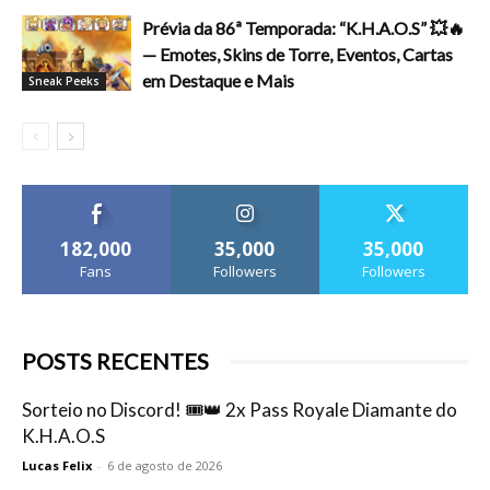
Prévia da 86ª Temporada: “K.H.A.O.S” 💥🔥
— Emotes, Skins de Torre, Eventos, Cartas
em Destaque e Mais
Sneak Peeks
182,000
35,000
35,000
Fans
Followers
Followers
POSTS RECENTES
Sorteio no Discord! 🎟️👑 2x Pass Royale Diamante do
K.H.A.O.S
Lucas Felix
-
6 de agosto de 2026