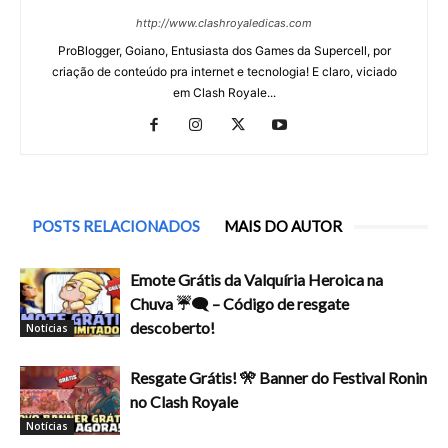
http://www.clashroyaledicas.com
ProBlogger, Goiano, Entusiasta dos Games da Supercell, por
criação de conteúdo pra internet e tecnologia! E claro, viciado
em Clash Royale...
POSTS RELACIONADOS
MAIS DO AUTOR
Emote Grátis da Valquíria Heroica na
Chuva ☔🗨️ – Código de resgate
descoberto!
Notícias
Resgate Grátis! 🎌 Banner do Festival Ronin
no Clash Royale
Notícias