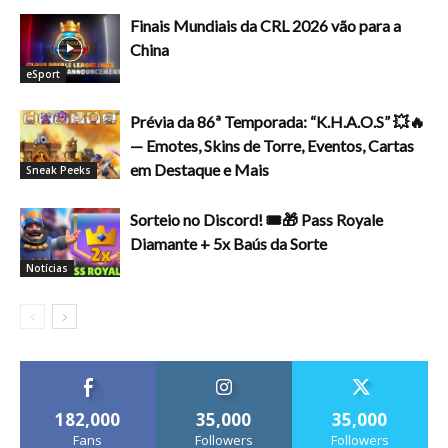
Finais Mundiais da CRL 2026 vão para a
China
eSport
Prévia da 86ª Temporada: “K.H.A.O.S” 💥🔥
— Emotes, Skins de Torre, Eventos, Cartas
em Destaque e Mais
Sneak Peeks
Sorteio no Discord! 🎟️🎁 Pass Royale
Diamante + 5x Baús da Sorte
Notícias
182,000
35,000
35,000
Fans
Followers
Followers