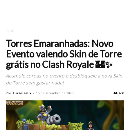
Início
Torres Emaranhadas: Novo
Evento valendo Skin de Torre
grátis no Clash Royale 🏰✨
Acumule coroas no evento e desbloqueie a nova Skin
de Torre sem gastar nada!
Por
Lucas Felix
-
15 de setembro de 2025
650