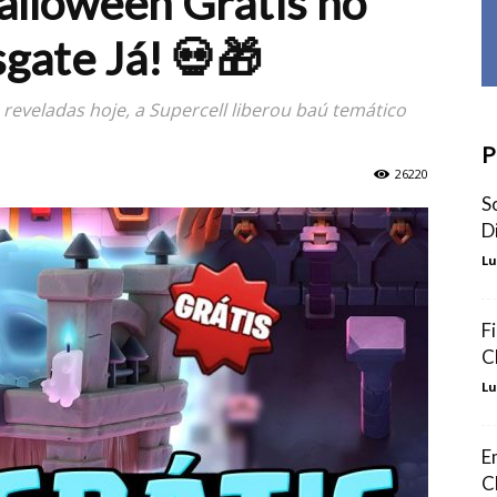
alloween Grátis no
gate Já! 💀🎁
 reveladas hoje, a Supercell liberou baú temático
P
26220
S
D
Lu
F
C
Lu
E
C