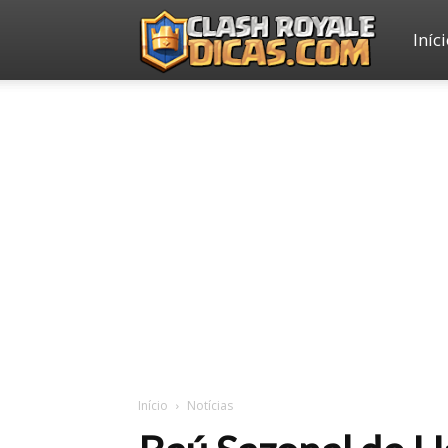
Iníc
Clash
Royale
Dicas
Início
Notícias