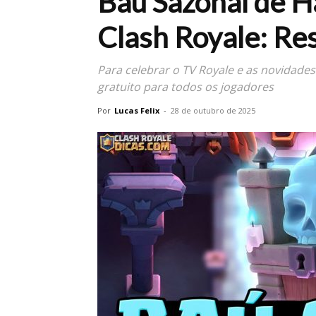
Baú Sazonal de H
Clash Royale: Res
Para celebrar o TV Royale e as novidades
gratuito para todos os jogadores
Por
Lucas Felix
-
28 de outubro de 2025