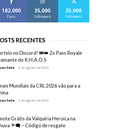
182,000
35,000
35,000
Fans
Followers
Followers
OSTS RECENTES
orteio no Discord! 🎟️👑 2x Pass Royale
iamante do K.H.A.O.S
cas Felix
-
6 de agosto de 2026
inais Mundiais da CRL 2026 vão para a
hina
cas Felix
-
3 de agosto de 2026
mote Grátis da Valquíria Heroica na
huva ☔🗨️ – Código de resgate