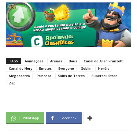
TAGS
Animações
Arenas
Baús
Canal do Allan Franzotti
Canal do Nery
Emotes
Everyone
Goblin
Heróis
Megasservo
Princesa
Skins de Torres
Supercell Store
Zap
WhatsApp
Facebook