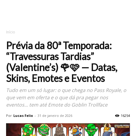
Início
Prévia da 80ª Temporada:
“Travessuras Tardias”
(Valentine’s) 🌹🩷 — Datas,
Skins, Emotes e Eventos
Tudo em um só lugar: o que chega no Pass Royale, o
que vem em oferta e o que dá pra pegar nos
eventos... tem até Emote do Goblin Trollface
Por
Lucas Felix
-
31 de janeiro de 2026
16254