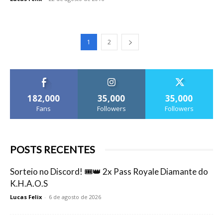
1
2
182,000
35,000
35,000
Fans
Followers
Followers
POSTS RECENTES
Sorteio no Discord! 🎟️👑 2x Pass Royale Diamante do
K.H.A.O.S
Lucas Felix
-
6 de agosto de 2026