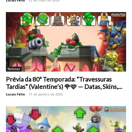
Lucas Felix
-
22 de maio de 2026
Notícias
Prévia da 80ª Temporada: “Travessuras
Tardias” (Valentine’s) 🌹🩷 — Datas, Skins,...
Lucas Felix
-
31 de janeiro de 2026