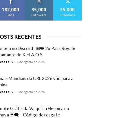
182,000
35,000
35,000
Fans
Followers
Followers
OSTS RECENTES
orteio no Discord! 🎟️👑 2x Pass Royale
iamante do K.H.A.O.S
cas Felix
-
6 de agosto de 2026
inais Mundiais da CRL 2026 vão para a
hina
cas Felix
-
3 de agosto de 2026
mote Grátis da Valquíria Heroica na
huva ☔🗨️ – Código de resgate