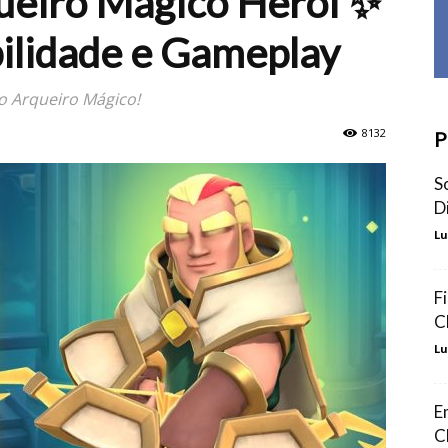
ueiro Mágico Herói ✨
bilidade e Gameplay
o Arqueiro Mágico!
8132
P
S
D
Lu
F
C
Lu
E
C