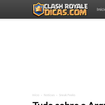
Iníc
Clash
Royale
Dicas
Início
Notícias
Sneak Peeks