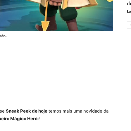
d
Lu
do...
sse
Sneak Peek de hoje
temos mais uma novidade da
ueiro Mágico Herói
!