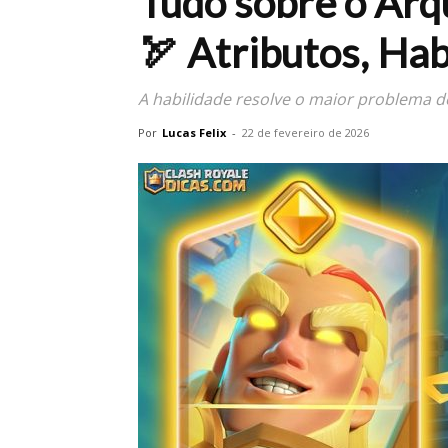
Tudo sobre o Arq
🏹 Atributos, Ha
A habilidade resolve o maior problema d
Por
Lucas Felix
-
22 de fevereiro de 2026