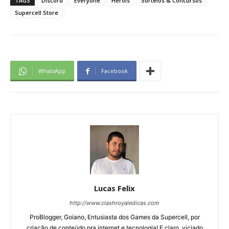
TAGS
Discord
Everyone
Heróis
Sorteios & Concursos
Supercell Store
WhatsApp
Facebook
Lucas Felix
http://www.clashroyaledicas.com
ProBlogger, Goiano, Entusiasta dos Games da Supercell, por
criação de conteúdo pra internet e tecnologia! E claro, viciado