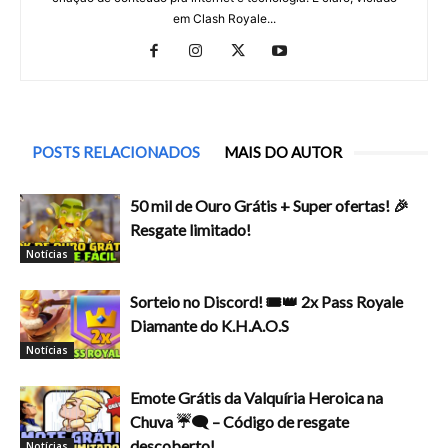
em Clash Royale...
POSTS RELACIONADOS
MAIS DO AUTOR
50 mil de Ouro Grátis + Super ofertas! 🎉
Resgate limitado!
Notícias
Sorteio no Discord! 🎟️👑 2x Pass Royale
Diamante do K.H.A.O.S
Notícias
Emote Grátis da Valquíria Heroica na
Chuva ☔🗨️ – Código de resgate
descoberto!
Notícias